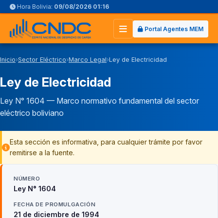
Hora Bolivia:
09/08/2026 01:16
Portal Agentes MEM
Abrir
menú
principal
Inicio
›
Sector Eléctrico
›
Marco Legal
›
Ley de Electricidad
Ley de Electricidad
Ley N° 1604 — Marco normativo fundamental del sector
eléctrico boliviano
Esta sección es informativa, para cualquier trámite por favor
remitirse a la fuente.
NÚMERO
Ley N° 1604
FECHA DE PROMULGACIÓN
21 de diciembre de 1994