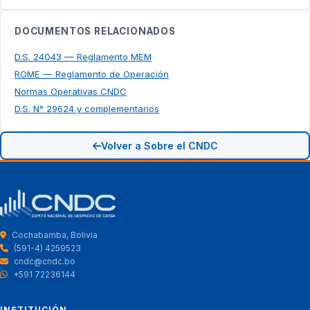
DOCUMENTOS RELACIONADOS
D.S. 24043 — Reglamento MEM
ROME — Reglamento de Operación
Normas Operativas CNDC
D.S. N° 29624 y complementarios
Volver a Sobre el CNDC
Cochabamba, Bolivia
(591-4) 4259523
cndc@cndc.bo
+591 72236144
INSTITUCIÓN