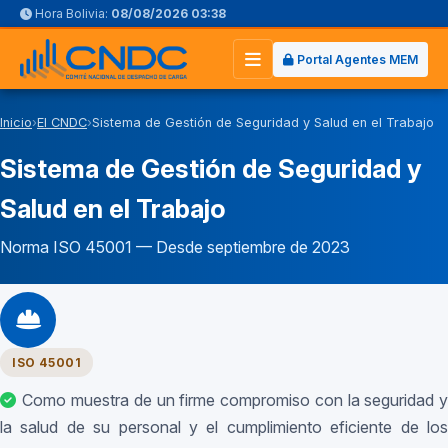
Hora Bolivia:
08/08/2026 03:38
Portal Agentes MEM
Abrir
menú
principal
Inicio
›
El CNDC
›
Sistema de Gestión de Seguridad y Salud en el Trabajo
Sistema de Gestión de Seguridad y
Salud en el Trabajo
Norma ISO 45001 — Desde septiembre de 2023
ISO 45001
Como muestra de un firme compromiso con la seguridad y
la salud de su personal y el cumplimiento eficiente de los